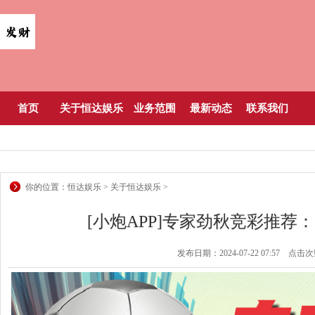
首页
关于恒达娱乐
业务范围
最新动态
联系我们
你的位置：
恒达娱乐
>
关于恒达娱乐
>
[小炮APP]专家劲秋竞彩推荐
发布日期：2024-07-22 07:57 点击