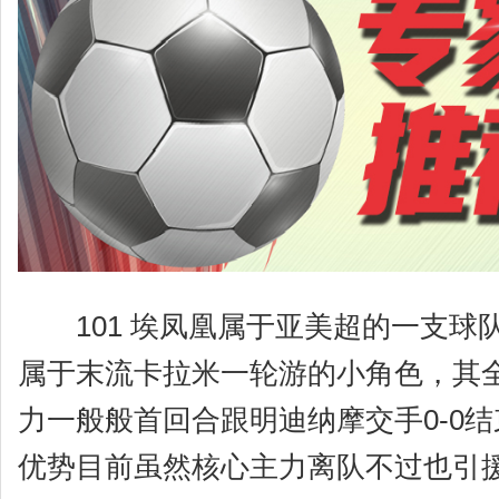
101 埃凤凰属于亚美超的一支球
属于末流卡拉米一轮游的小角色，其全
力一般般首回合跟明迪纳摩交手0-0
优势目前虽然核心主力离队不过也引